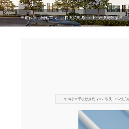
当前位置：
网站首页
快充类电源
100W快充数据线
⊙
⊙
华为小米手机数据线Type-C双头100W快充线5