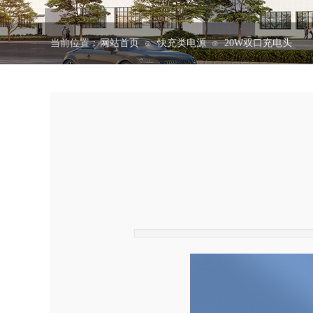
当前位置：
网站首页
快充类电源
20W双口充电头
⊙
⊙